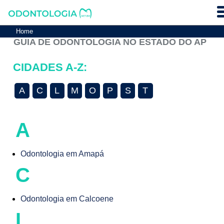
Home
GUIA DE ODONTOLOGIA NO ESTADO DO AP
CIDADES A-Z:
A
C
L
M
O
P
S
T
A
Odontologia em Amapá
C
Odontologia em Calcoene
L