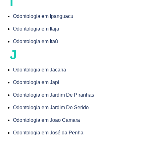
I
Odontologia em Ipanguacu
Odontologia em Itaja
Odontologia em Itaú
J
Odontologia em Jacana
Odontologia em Japi
Odontologia em Jardim De Piranhas
Odontologia em Jardim Do Serido
Odontologia em Joao Camara
Odontologia em José da Penha