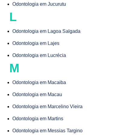
Odontologia em Jucurutu
L
Odontologia em Lagoa Salgada
Odontologia em Lajes
Odontologia em Lucrécia
M
Odontologia em Macaiba
Odontologia em Macau
Odontologia em Marcelino Vieira
Odontologia em Martins
Odontologia em Messias Targino