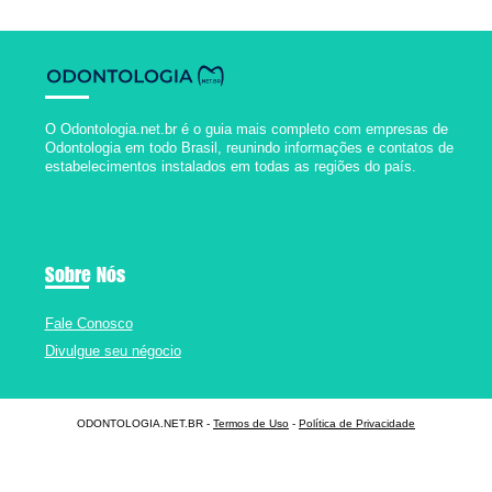
O Odontologia.net.br é o guia mais completo com empresas de
Odontologia em todo Brasil, reunindo informações e contatos de
estabelecimentos instalados em todas as regiões do país.
Sobre Nós
Fale Conosco
Divulgue seu négocio
ODONTOLOGIA.NET.BR -
Termos de Uso
-
Política de Privacidade